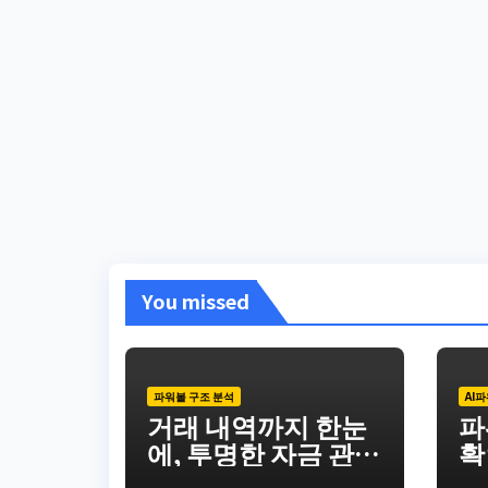
You missed
파워볼 구조 분석
AI
거래 내역까지 한눈
파
에, 투명한 자금 관리
확
솔루션
점