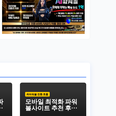
AI파워볼 전환 흐름
파
모바일 최적화 파워
파
볼사이트 추천 후기
통
모음